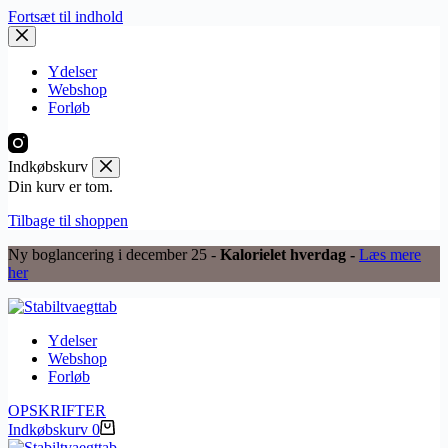
Fortsæt til indhold
Ydelser
Webshop
Forløb
Indkøbskurv
Din kurv er tom.
Tilbage til shoppen
Ny boglancering i december 25 -
Kalorielet hverdag -
Læs mere
her
Ydelser
Webshop
Forløb
OPSKRIFTER
Indkøbskurv
0